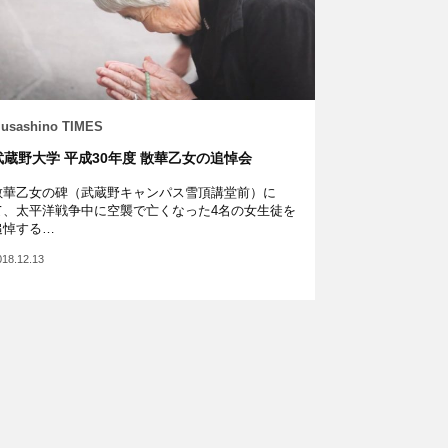
usashino TIMES
武蔵野大学 平成30年度 散華乙女の追悼会
散華乙女の碑（武蔵野キャンパス雪頂講堂前）に
て、太平洋戦争中に空襲で亡くなった4名の女生徒を
追悼する…
018.12.13